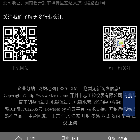
公司地址：河南省开封市祥符区宏达大道北段路西1号
关注我们了解更多行业资讯
手机网站
扫一扫关注
企业分站
|
网站地图
|
RSS
|
XML
|
您暂无新询盘信息！
Copyright © http://www.kfzici.com/ 开封中志工控仪表有限公司 专业从
事于
明渠流量计
,
电磁流量计
,
电磁水表
, 欢迎来电咨询!
豫ICP备17012635号
Powered by
祥云平台
技术支持：
开封承帆传媒
热推产品
| 主营区域：
山东
河北
江苏
开封
孝感
西藏
陕西
东莞
武
汉
上海
电话
地址
留言