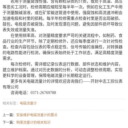
若用于测量腐蚀性强、含有颗粒杂质的介质，或处于高温、高压
等恶劣工况时，检修周期应缩短至每半年一次。例如在化工生产中用
于测量酸碱溶液，或在矿浆输送管道中使用，强腐蚀和高流速冲刷会
加速电极和衬里的损耗。每半年检修需重点检查衬里是否出现破损、
鼓包，电极是否被腐蚀，及时发现潜在问题，避免因部件损坏导致仪
表失效或测量失准。
在使用频率高、对测量精度要求严苛的关键流程中，如制药、食
品行业的生产环节，除了定期检修外，还应每季度进行一次针对性检
查。检查内容包括仪表的零点稳定性、信号传输的准确性，对转换器
的电路性能进行检测，确保仪表始终处于工作状态，满足高精度测量
需求。
每次检修时，需详细记录仪表运行数据、部件状态和维护内容，
建立维护档案。通过对历史数据的分析，可动态调整检修周期，实现
更科学的设备管理，保障电磁流量计长期稳定运行。
更多有关电磁流量计的详情欢迎咨询我们——开封中志工控仪表
有限公司
咨询电话：0371-26769788
相关标签：
电磁流量计
上一篇：
安装维护电磁流量计的要点
下一篇：
明渠流量计的相关知识