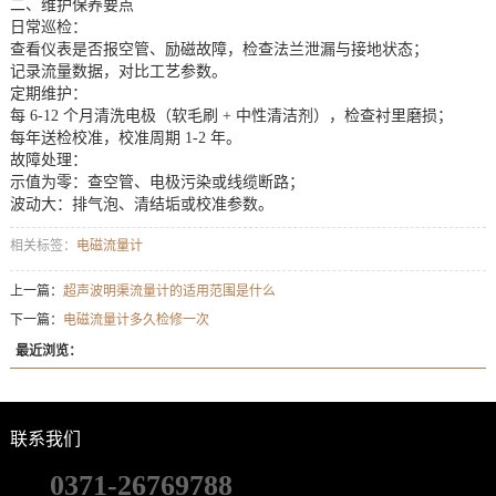
二、维护保养要点
日常巡检：
查看仪表是否报空管、励磁故障，检查法兰泄漏与接地状态；
记录流量数据，对比工艺参数。
定期维护：
每 6-12 个月清洗电极（软毛刷 + 中性清洁剂），检查衬里磨损；
每年送检校准，校准周期 1-2 年。
故障处理：
示值为零：查空管、电极污染或线缆断路；
波动大：排气泡、清结垢或校准参数。
相关标签：
电磁流量计
上一篇：
超声波明渠流量计的适用范围是什么
下一篇：
电磁流量计多久检修一次
最近浏览：
联系我们
0371-26769788