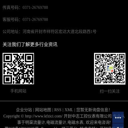
传真号码：0371-26769788
客服号码：0371-26769788
公司地址：河南省开封市祥符区宏达大道北段路西1号
关注我们了解更多行业资讯
手机网站
扫一扫关注
企业分站
|
网站地图
|
RSS
|
XML
|
您暂无新询盘信息！
Copyright © http://www.kfzici.com/ 开封中志工控仪表有限公司 专业从
事于
明渠流量计
,
电磁流量计
,
电磁水表
, 欢迎来电咨询!