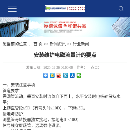
您当前的位置 ：
首 页
>>
新闻资讯
>>
行业新闻
安装维护电磁流量计的要点
发布日期：
2025-05-26 00:00:00
作者：
点击：
一、安装注意事项
管道要求：
需满管流动，垂直安装时流体自下而上，水平安装时电极轴保持水
平；
上游直管段≥5D（有弯头时≥10D），下游≥3D。
接地与防护：
测量管与转换器独立接地，接地电阻≤10Ω；
信号线穿屏蔽管，远离强电磁源。