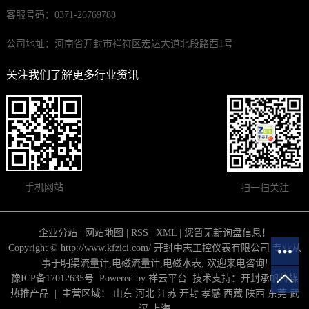
客服号码：0371-26769788
公司地址：河南省开封市祥符区宏达大道北段路西1号
关注我们了解更多行业资讯
手机网站
扫一扫关注
企业分站
|
网站地图
|
RSS
|
XML
|
您暂无新询盘信息！
Copyright © http://www.kfzici.com/ 开封中志工控仪表有限公司 专业从
事于
明渠流量计
,
电磁流量计
,
电磁水表
, 欢迎来电咨询!
豫ICP备17012635号
Powered by
祥云平台
技术支持：
开封承帆传媒
热推产品
| 主营区域：
山东
河北
江苏
开封
孝感
西藏
陕西
东莞
武
汉
上海