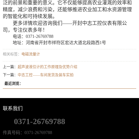
泛的前景和重要的意义。它不仅能够提高农业灌溉的效率和
精度，减少浪费和污染，还能够推进农业加工和水资源管理
的智能化和可持续发展。
更多详情欢迎咨询我们——开封中志工控仪表有限公
司，专注仪表多年！
电话：
0371-26769788
地址：
河南省开封市祥符区宏达大道北段路西1号
相关标签：
电磁流量计
上一篇：
超声波液位计的工作原理及优势介绍
下一篇：
中志工控——车间发货及装车实拍
最近浏览：
联系我们
0371-26769788
传真号码：0371-26769788