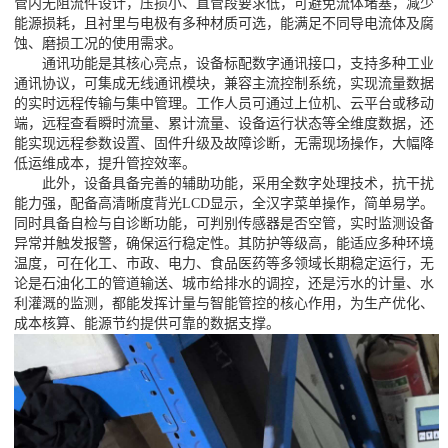
管内无阻流件设计，压损小、直管段要求低，可避免流体堵塞，减少
能源损耗，且衬里与电极有多种材质可选，能满足不同导电流体及腐
蚀、磨损工况的使用需求。
通讯功能是其核心亮点，设备标配数字通讯接口，支持多种工业
通讯协议，可集成无线通讯模块，兼容主流控制系统，实现流量数据
的实时远程传输与集中管理。工作人员可通过上位机、云平台或移动
端，远程查看瞬时流量、累计流量、设备运行状态等全维度数据，还
能实现远程参数设置、固件升级及故障诊断，无需现场操作，大幅降
低运维成本，提升管控效率。
此外，设备具备完善的辅助功能，采用全数字处理技术，抗干扰
能力强，配备高清晰度背光LCD显示，全汉字菜单操作，简单易学。
同时具备自检与自诊断功能，可判别传感器是否空管，实时监测设备
异常并触发报警，确保运行稳定性。其防护等级高，能适应多种环境
温度，可在化工、市政、电力、食品医药等多领域长期稳定运行，无
论是石油化工的管道输送、城市给排水的调控，还是污水的计量、水
利灌溉的监测，都能发挥计量与智能管控的核心作用，为生产优化、
成本核算、能源节约提供可靠的数据支撑。