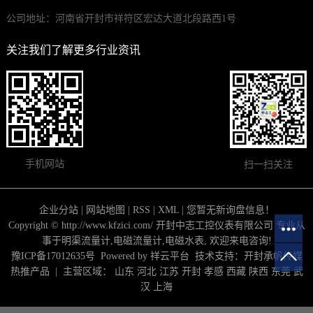
公司地址：河南省开封市祥符区宏达大道北段路西1号
关注我们了解更多行业资讯
手机网站
扫一扫关注
企业分站
|
网站地图
|
RSS
|
XML
|
您暂无新询盘信息！
Copyright © http://www.kfzici.com/ 开封中志工控仪表有限公司 专业从
事于
明渠流量计
,
电磁流量计
,
电磁水表
, 欢迎来电咨询!
豫ICP备17012635号
Powered by
祥云平台
技术支持：
开封承帆传媒
热推产品
| 主营区域：
山东
河北
江苏
开封
孝感
西藏
陕西
东莞
武
汉
上海