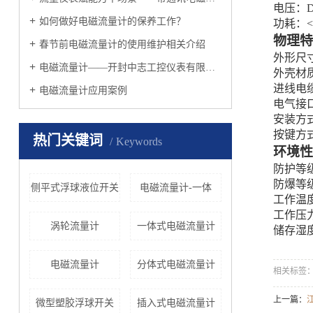
电压：
D
如何做好电磁流量计的保养工作？
功耗
：
<
物理特
春节前电磁流量计的使用维护相关介绍
外形尺
电磁流量计——开封中志工控仪表有限公司
外壳材
进线电
电磁流量计应用案例
电气接
安装方
按键方
热门关键词
Keywords
环境性
防护等
防爆等
侧平式浮球液位开关
电磁流量计-一体
工作温
工作压
涡轮流量计
一体式电磁流量计
储存湿
电磁流量计
分体式电磁流量计
相关标签
上一篇：
江
微型塑胶浮球开关
插入式电磁流量计