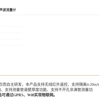
超声波流量计
点
而自主研发
，
本产品支持无线红外遥控，支持
隔离
4-20mA
输
、
支持
测量管
道壁厚
度功能
、
支持不开孔
非满管测量功
品可通过
GPRS、Wifi实现物联网。