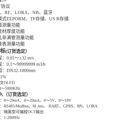
T协议
S、RF、LORA、NB、蓝牙
模式
EEPORM
、
TF存储
、
US B存储
道测量功能
管
材
厚度功能
孔
非满管测量功能
量表测量功能
标
(
订货选定）
程：
0.01～±32 m/s
程：
0.1
～
99999999
m3/h
围：
DN32-1000
mm
±1%
文
OLED
0～
5
000KHz
输入（订货选定）
：
0～20mA、4～20mA、0～5V、0～
10
V
：
RS485
/
Modbus、M_bus、 HART、GPRS
、
BN、LORA
：隔离型可编程
OCT输出
：
1-2000Hz