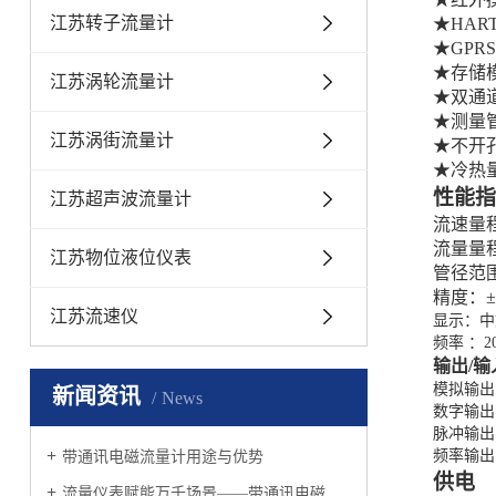
江苏转子流量计
★
HAR
★
GPR
★
存储
江苏涡轮流量计
★
双通
★测量
江苏涡街流量计
★
不开
★
冷
热
性能指
江苏超声波流量计
流速
量
流量
量
江苏物位液位仪表
管径范
精度：
江苏流速仪
显示：中
频率
：
2
输出
/
模拟输出
新闻资讯
News
数字输出
脉冲输出
频率输出
带通讯电磁流量计用途与优势
供电
流量仪表赋能万千场景——带通讯电磁流量计