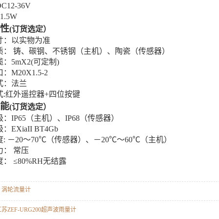
C12-36V
1
.5
W
性
(
订货选定）
寸：
以实物为准
质：
铸
、
碳钢、不锈钢
（主机）、
陶瓷
（
传感器
）
缆：
5
m
X2(可
定制
)
口：
M20X1.5
-2
式：
法兰
式
:
红外遥控器
+四
位
按键
能
(
订货选定）
级：
IP6
5
（主机）、
IP6
8
（
传感器）
级：
EXiaII BT4Gb
度
: －
2
0～
70
℃（传感器）、－
2
0℃～
60
℃（
主机
）
力：
常压
度：
≤80%RH无结露
：
涡轮流量计
苏ZEF-URG200超声波雨量计