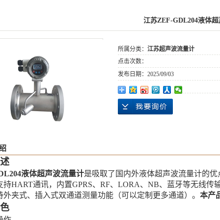
江苏ZEF-GDL204液体
所属分类：
江苏超声波流量计
点击次数：
发布日期：
2025/09/03
绍
述
DL204液体
超声波流量
计
是吸取了
国内外
液体
超声波流量计的优
支持
HART通讯，
内置
GPRS、RF、LORA、NB、蓝牙等无线传
持
外夹
式
、
插入式
双通道测量功能（可以定制更多通道）。
本产
色
操作