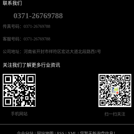
联系我们
0371-26769788
传真号码：0371-26769788
客服号码：0371-26769788
公司地址：河南省开封市祥符区宏达大道北段路西1号
关注我们了解更多行业资讯
手机网站
扫一扫关注
企业分站
|
网站地图
|
RSS
|
XML
|
您暂无新询盘信息！