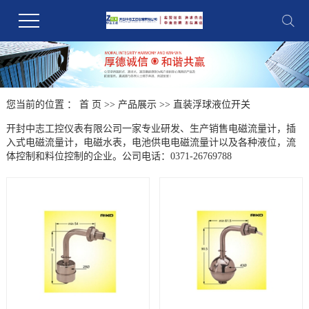
您当前的位置 ：
首 页
>>
产品展示
>>
直装浮球液位开关
开封中志工控仪表有限公司一家专业研发、生产销售电磁流量计，插
入式电磁流量计，电磁水表，电池供电电磁流量计以及各种液位，流
体控制和料位控制的企业。公司电话：0371-26769788