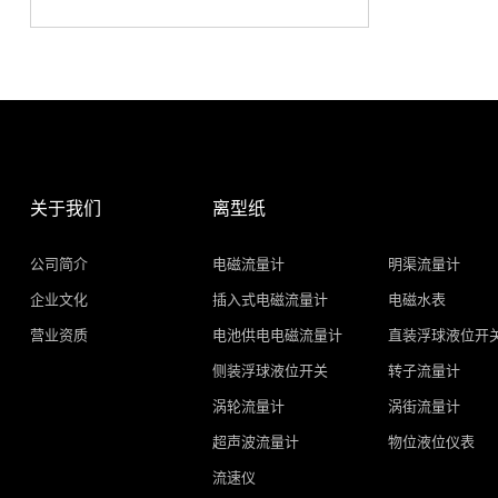
关于我们
离型纸
公司简介
电磁流量计
明渠流量计
企业文化
插入式电磁流量计
电磁水表
营业资质
电池供电电磁流量计
直装浮球液位开
侧装浮球液位开关
转子流量计
涡轮流量计
涡街流量计
超声波流量计
物位液位仪表
流速仪