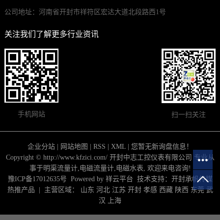
公司地址：河南省开封市祥符区宏达大道北段路西1号
关注我们了解更多行业资讯
手机网站
扫一扫关注
企业分站
|
网站地图
|
RSS
|
XML
|
您暂无新询盘信息！
Copyright © http://www.kfzici.com/ 开封中志工控仪表有限公司 专业从
事于
明渠流量计
,
电磁流量计
,
电磁水表
, 欢迎来电咨询!
豫ICP备17012635号
Powered by
祥云平台
技术支持：
开封承帆传媒
热推产品
| 主营区域：
山东
河北
江苏
开封
孝感
西藏
陕西
东莞
武
汉
上海