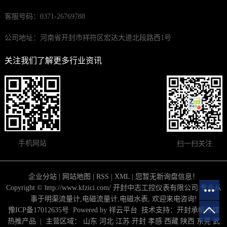
客服号码：0371-26769788
公司地址：河南省开封市祥符区宏达大道北段路西1号
关注我们了解更多行业资讯
手机网站
扫一扫关注
企业分站
|
网站地图
|
RSS
|
XML
|
您暂无新询盘信息！
Copyright © http://www.kfzici.com/ 开封中志工控仪表有限公司 专业从
事于
明渠流量计
,
电磁流量计
,
电磁水表
, 欢迎来电咨询!
豫ICP备17012635号
Powered by
祥云平台
技术支持：
开封承帆传媒
热推产品
| 主营区域：
山东
河北
江苏
开封
孝感
西藏
陕西
东莞
武