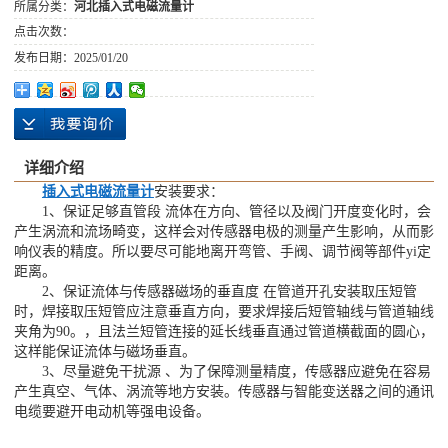
所属分类：
河北插入式电磁流量计
点击次数：
发布日期：
2025/01/20
详细介绍
插入式电磁流量计
安装要求：
1、保证足够直管段 流体在方向、管径以及阀门开度变化时，会
产生涡流和流场畸变，这样会对传感器电极的测量产生影响，从而影
响仪表的精度。所以要尽可能地离开弯管、手阀、调节阀等部件yi定
距离。
2、保证流体与传感器磁场的垂直度 在管道开孔安装取压短管
时，焊接取压短管应注意垂直方向，要求焊接后短管轴线与管道轴线
夹角为90。，且法兰短管连接的延长线垂直通过管道横截面的圆心，
这样能保证流体与磁场垂直。
3、尽量避免干扰源 、为了保障测量精度，传感器应避免在容易
产生真空、气体、涡流等地方安装。传感器与智能变送器之间的通讯
电缆要避开电动机等强电设备。